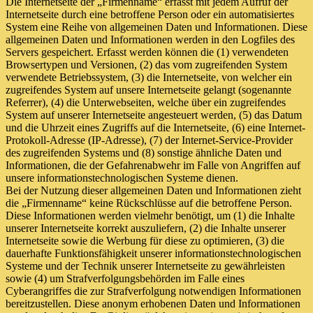
Die Internetseite der „Firmenname“ erfasst mit jedem Aufruf der
Internetseite durch eine betroffene Person oder ein automatisiertes
System eine Reihe von allgemeinen Daten und Informationen. Diese
allgemeinen Daten und Informationen werden in den Logfiles des
Servers gespeichert. Erfasst werden können die (1) verwendeten
Browsertypen und Versionen, (2) das vom zugreifenden System
verwendete Betriebssystem, (3) die Internetseite, von welcher ein
zugreifendes System auf unsere Internetseite gelangt (sogenannte
Referrer), (4) die Unterwebseiten, welche über ein zugreifendes
System auf unserer Internetseite angesteuert werden, (5) das Datum
und die Uhrzeit eines Zugriffs auf die Internetseite, (6) eine Internet-
Protokoll-Adresse (IP-Adresse), (7) der Internet-Service-Provider
des zugreifenden Systems und (8) sonstige ähnliche Daten und
Informationen, die der Gefahrenabwehr im Falle von Angriffen auf
unsere informationstechnologischen Systeme dienen.
Bei der Nutzung dieser allgemeinen Daten und Informationen zieht
die „Firmenname“ keine Rückschlüsse auf die betroffene Person.
Diese Informationen werden vielmehr benötigt, um (1) die Inhalte
unserer Internetseite korrekt auszuliefern, (2) die Inhalte unserer
Internetseite sowie die Werbung für diese zu optimieren, (3) die
dauerhafte Funktionsfähigkeit unserer informationstechnologischen
Systeme und der Technik unserer Internetseite zu gewährleisten
sowie (4) um Strafverfolgungsbehörden im Falle eines
Cyberangriffes die zur Strafverfolgung notwendigen Informationen
bereitzustellen. Diese anonym erhobenen Daten und Informationen